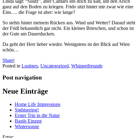
Linda sagt: “Siiiitz”, aber Camaro ists doch zu kalt, um den Arsch
ganz auf den Boden zu kriegen. Frido sitzt hinter mir zwar wie eine
Eins…. die Frage ist aber: wie lange?
So siehts hinter meinem Rücken aus. Wind und Wetter? Darauf steht
der Fridl bekanntlich gar nicht. Ein kleines Brieschen, und schon ist
der Gute am Dauerducken.
Da geht der Herr lieber wieder. Wenigstens ist der Blick auf Wien
schön…
Share
|
Posted in
Lustiges
,
Uncategorized
,
Whippetfreunde
Post navigation
Neue Einträge
Home Life Impressions
Sightseeing!
Erster Trip in die Natur
Bastls Einzug
Wintersonne
Error: